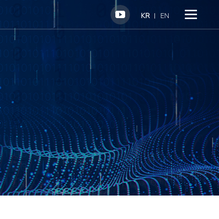
KR
EN