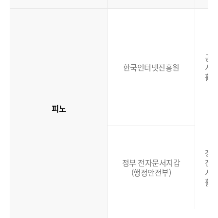
공
한국인터넷진흥원
서
활
피노
정
정부 전자문서지갑
전
(행정안전부)
서
활