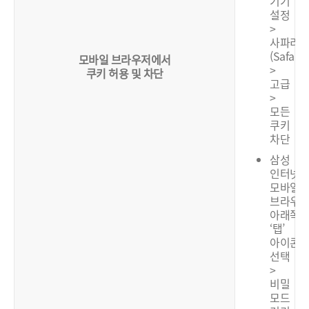
기기
설정
>
사파리
(Safari)
모바일 브라우저에서
>
쿠키 허용 및 차단
고급
>
모든
쿠키
차단
삼성
인터넷:
모바일
브라우
아래쪽
‘탭’
아이콘
선택
>
비밀
모드