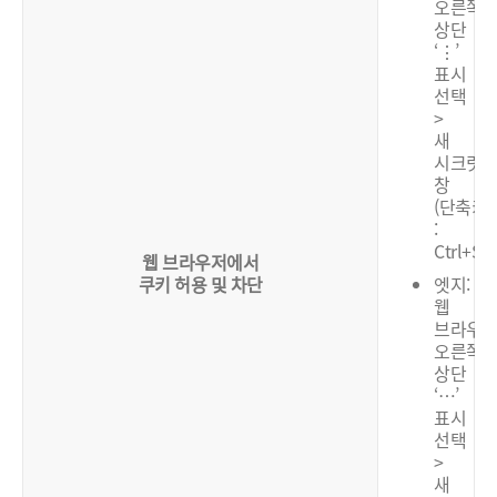
오른쪽
상단
‘⋮’
표시
선택
>
새
시크릿
창
(단축키
:
Ctrl+Shi
웹 브라우저에서
쿠키 허용 및 차단
엣지:
웹
브라우
오른쪽
상단
‘…’
표시
선택
>
새