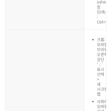
InPrivat
창
(단축키
:
Ctrl+Shi
크롬:
모바일
브라우
오른쪽
상단
‘⋮’
표시
선택
>
새
시크릿
탭
사파리:
모바일