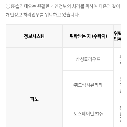
① ㈜솔리데오는 원활한 개인정보의 처리를 위하여 다음과 같이
개인정보 처리업무를 위탁하고 있습니다.
위탁
정보시스템
위탁받는 자 (수탁자)
업무
(
피
삼성클라우드
클
본
㈜드림시큐리티
및
인
피노
휴대
토스페이먼츠㈜
신
결