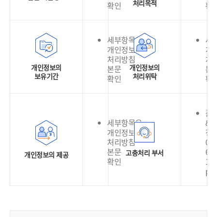
처리목적
확인
확
세부항목은
세
개인정보
개
처리방침
처
개인정보의
개인정보의
본문
본
보유기간
처리위탁
확인
확
품
세부항목은
&
개인정보
정
처리방침
02-
본문
636
고충처리 부서
개인정보의 제공
확인
130
pri