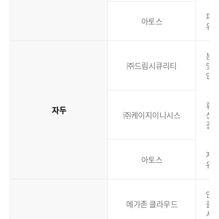
피
아토스
유
본
㈜드림시큐리티
및
인
휴대
자두
㈜케이지이니시스
신
결
자
아토스
유
안
메가존 클라우드
클
서