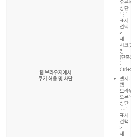
오른쪽
상단
‘⋮’
표시
선택
>
새
시크릿
창
(단축키
:
Ctrl+Shi
웹 브라우저에서
쿠키 허용 및 차단
엣지:
웹
브라우
오른쪽
상단
‘…’
표시
선택
>
새