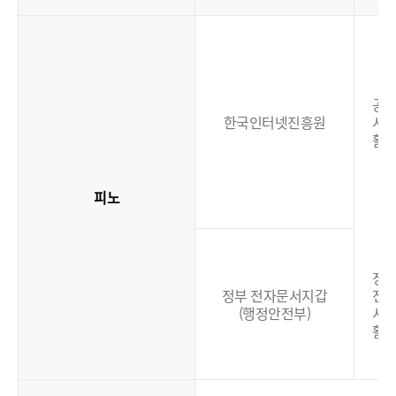
공
한국인터넷진흥원
서
활
피노
정
정부 전자문서지갑
전
(행정안전부)
서
활