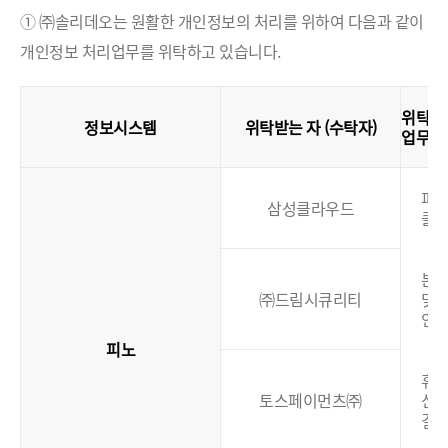
① ㈜솔리데오는 원활한 개인정보의 처리를 위하여 다음과 같이
개인정보 처리업무를 위탁하고 있습니다.
위탁
정보시스템
위탁받는 자 (수탁자)
업무
(
피
삼성클라우드
클
본
㈜드림시큐리티
및
인
피노
휴대
토스페이먼츠㈜
신
결