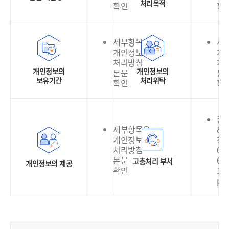
처리목적
확인
확
세부항목은
세
개인정보
개
처리방침
처
개인정보의
개인정보의
본문
본
보유기간
처리위탁
확인
확
품
세부항목은
&
개인정보
정
처리방침
02-
본문
636
고충처리 부서
개인정보의 제공
확인
130
pri