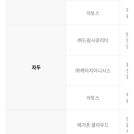
피
아토스
유
본
㈜드림시큐리티
및
인
휴대
자두
㈜케이지이니시스
신
결
자
아토스
유
안
메가존 클라우드
클
서