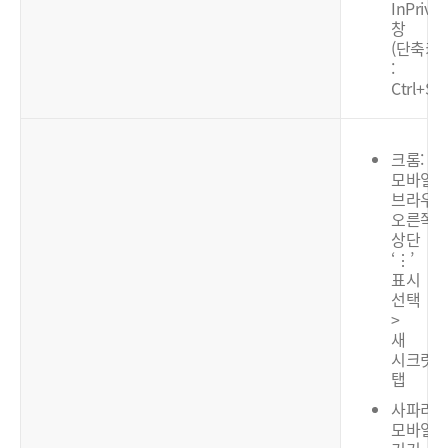
InPrivat
창
(단축키
:
Ctrl+Shi
크롬:
모바일
브라우
오른쪽
상단
‘⋮’
표시
선택
>
새
시크릿
탭
사파리:
모바일