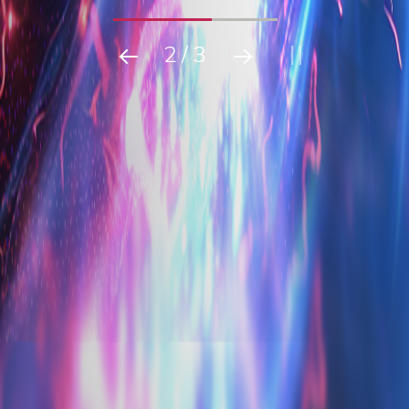
2
/
3