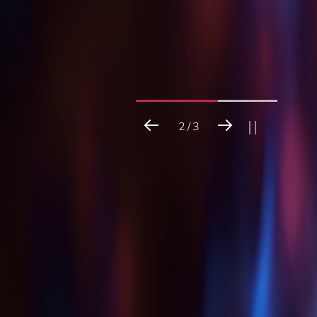
3
/
3