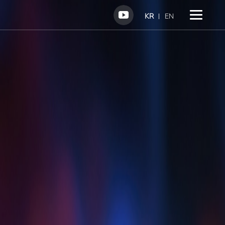
KR
EN