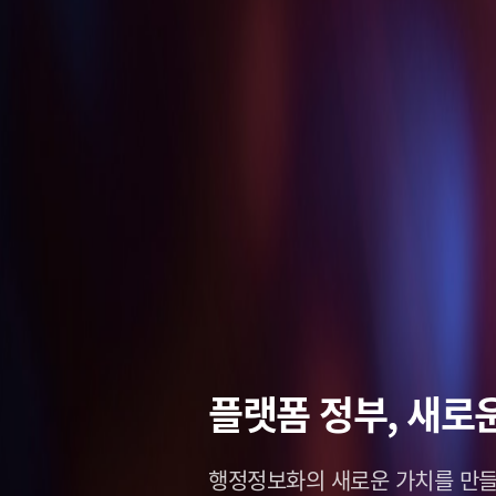
스마트 솔루션,
데이터로
플랫폼 정부,
스마트 솔루션,
그리는 
그리는 
새로운
미
미
창조적인 미래,
나를 새롭게 세상을 이롭게,
행정정보화의 새로운 가치를
창조적인 미래,
나를 새롭게 세상을 이롭게,
솔리데오가 열어
솔리데오가 열어
Soli
Soli
만들