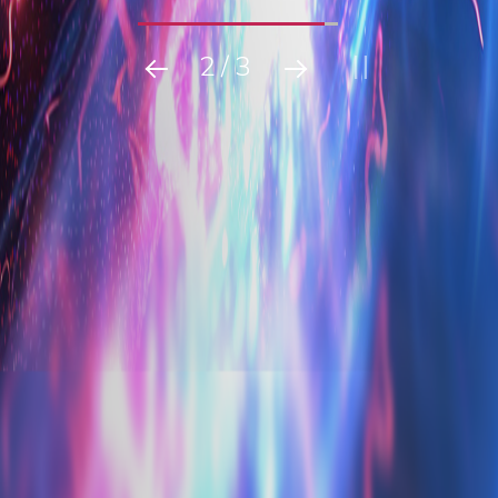
2
/
3