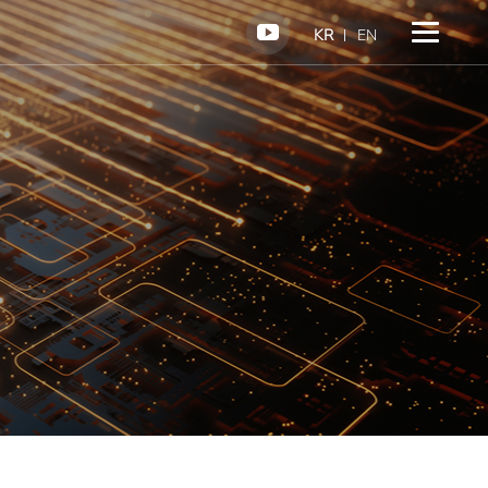
KR
EN