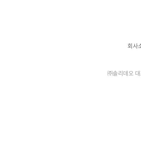
회사
㈜솔리데오 대표