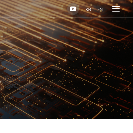
KR
EN