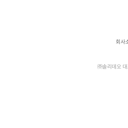
회사
㈜솔리데오 대표