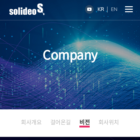
KR
EN
Company
회사개요
걸어온길
비전
회사위치