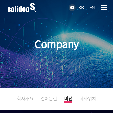
KR
EN
Company
회사개요
걸어온길
비전
회사위치