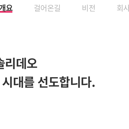
개요
걸어온길
비전
회
솔리데오
환 시대를 선도합니다.