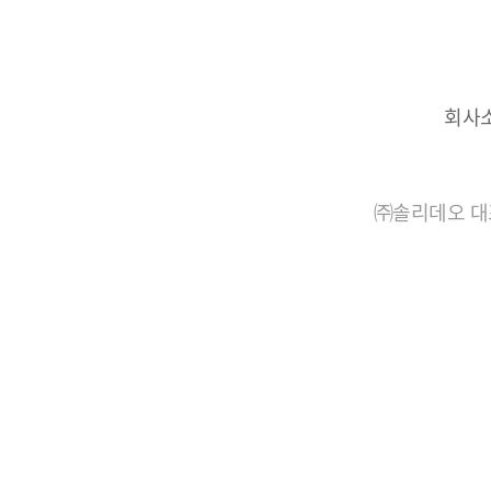
회사
㈜솔리데오 대표