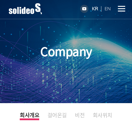
KR
EN
Company
회사개요
걸어온길
비전
회사위치