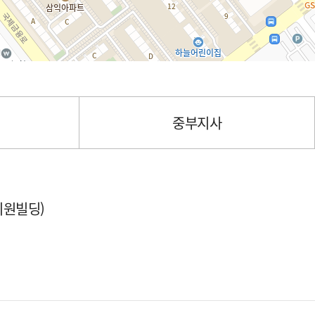
중부지사
미원빌딩)