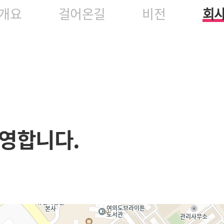
개요
걸어온길
비전
회
영합니다.