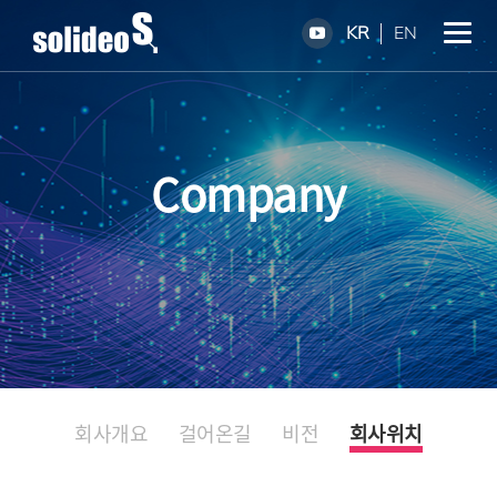
KR
EN
Company
회사개요
걸어온길
비전
회사위치