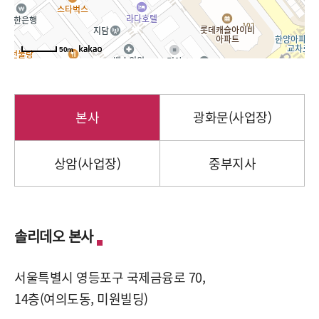
50m
본사
광화문(사업장)
상암(사업장)
중부지사
솔리데오 본사
서울특별시 영등포구 국제금융로 70,
14층(여의도동, 미원빌딩)