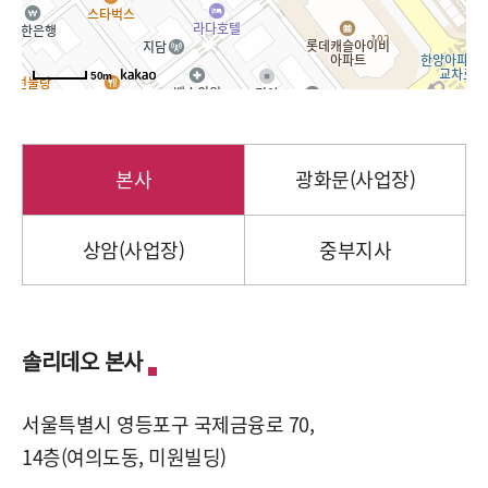
50m
본사
광화문(사업장)
상암(사업장)
중부지사
솔리데오 본사
서울특별시 영등포구 국제금융로 70,
14층(여의도동, 미원빌딩)