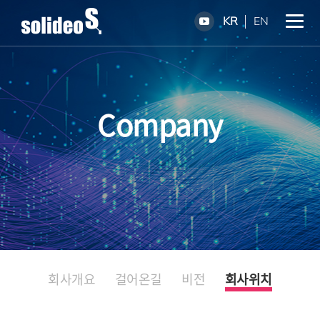
KR
EN
Company
회사개요
걸어온길
비전
회사위치