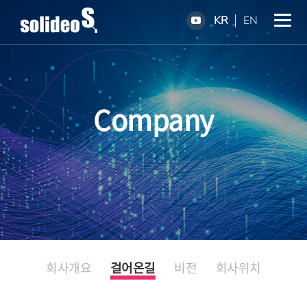
KR
EN
Company
회사개요
걸어온길
비전
회사위치