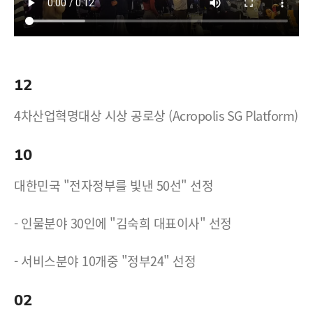
12
4차산업혁명대상 시상 공로상 (Acropolis SG Platform)
10
대한민국 "전자정부를 빛낸 50선" 선정
- 인물분야 30인에 "김숙희 대표이사" 선정
- 서비스분야 10개중 "정부24" 선정
02