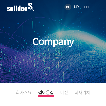
KR
EN
Company
회사개요
걸어온길
비전
회사위치