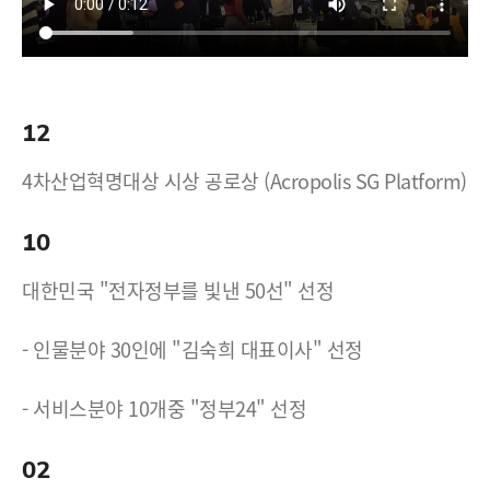
12
4차산업혁명대상 시상 공로상 (Acropolis SG Platform)
10
대한민국 "전자정부를 빛낸 50선" 선정
- 인물분야 30인에 "김숙희 대표이사" 선정
- 서비스분야 10개중 "정부24" 선정
02