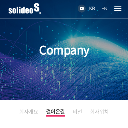
KR
EN
Company
회사개요
걸어온길
비전
회사위치