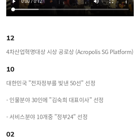
12
4차산업혁명대상 시상 공로상 (Acropolis SG Platform)
10
대한민국 "전자정부를 빛낸 50선" 선정
- 인물분야 30인에 "김숙희 대표이사" 선정
- 서비스분야 10개중 "정부24" 선정
02