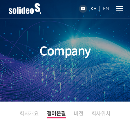
KR
EN
Company
회사개요
걸어온길
비전
회사위치