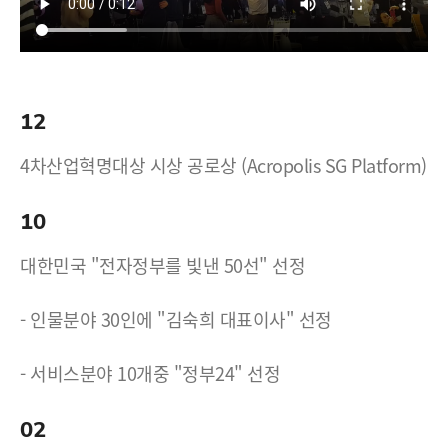
12
4차산업혁명대상 시상 공로상 (Acropolis SG Platform)
10
대한민국 "전자정부를 빛낸 50선" 선정
- 인물분야 30인에 "김숙희 대표이사" 선정
- 서비스분야 10개중 "정부24" 선정
02