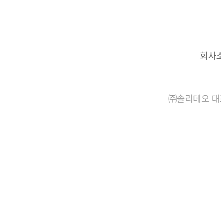
회사
㈜솔리데오 대표