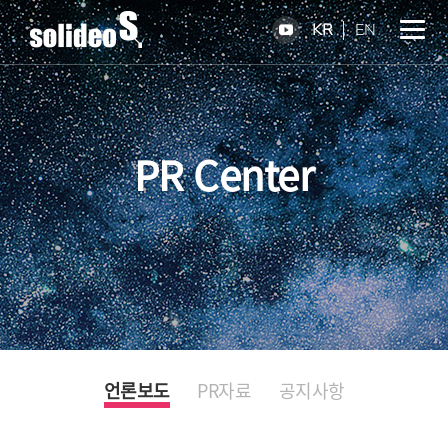
KR
EN
PR Center
언론보도
PR자료
공지사항