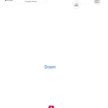
Digital Brochure
2D 도면뷰어 Archiview NX
Down