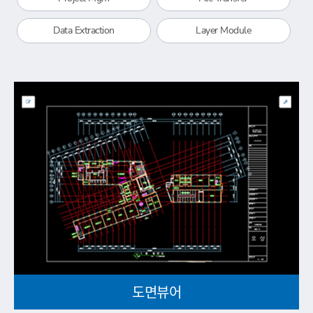
Data Extraction
Layer Module
도면뷰어