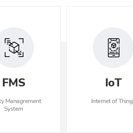
FMS
IoT
ity Managrement
Internet of Thin
System