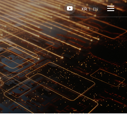
KR
EN